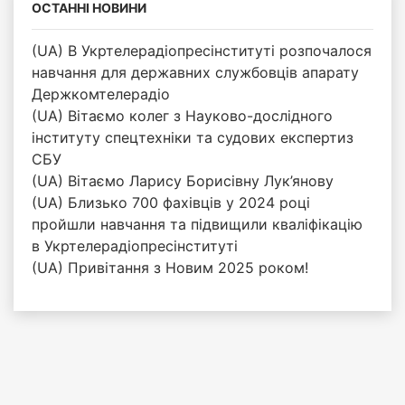
ОСТАННІ НОВИНИ
(UA) В Укртелерадіопресінституті розпочалося
навчання для державних службовців апарату
Держкомтелерадіо
(UA) Вітаємо колег з Науково-дослідного
інституту спецтехніки та судових експертиз
СБУ
(UA) Вітаємо Ларису Борисівну Лук’янову
(UA) Близько 700 фахівців у 2024 році
пройшли навчання та підвищили кваліфікацію
в Укртелерадіопресінституті
(UA) Привітання з Новим 2025 роком!