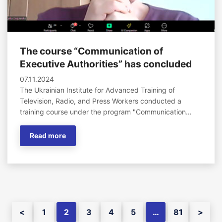
The course “Communication of
Executive Authorities” has concluded
07.11.2024
The Ukrainian Institute for Advanced Training of
Television, Radio, and Press Workers conducted a
training course under the program "Communication…
Read more
<
1
2
3
4
5
…
81
>