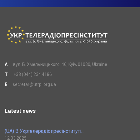
A
вул. Б. Хмельницького, 46, Kyiv, 01030, Ukraine
T
+38 (044) 234 4186
E
secretar@utrpi.org.ua
Latest news
(UA) В Укртелерадіопресінституті…
12.03.2025