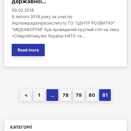
державної…
09.02.2018
9 лютого 2018 року за участю
Укртелерадіопресінституту ГО "ЦЕНТР РОЗВИТКУ"
"МЕДІАФОРУМ" був проведений круглий стіл на тему
«Співробітництво Україна-НАТО та…
Read more
<
1
…
78
79
80
81
КАТЕГОРІЇ