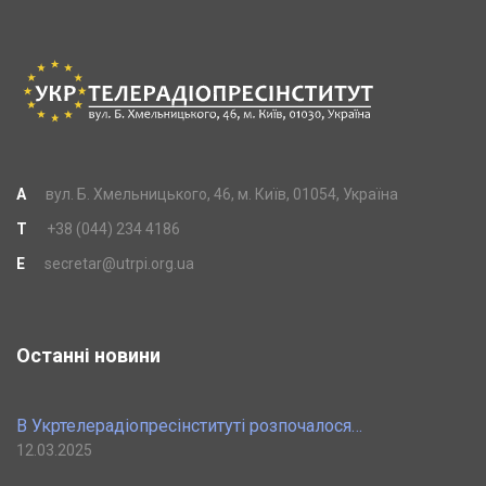
A
вул. Б. Хмельницького, 46, м. Київ, 01054, Україна
T
+38 (044) 234 4186
E
secretar@utrpi.org.ua
Останні новини
В Укртелерадіопресінституті розпочалося…
12.03.2025