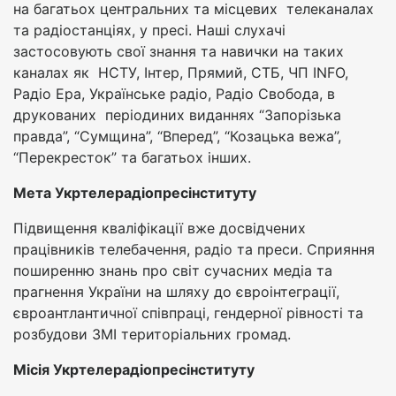
на багатьох центральних та місцевих телеканалах
та радіостанціях, у пресі. Наші слухачі
застосовують свої знання та навички на таких
каналах як НСТУ, Інтер, Прямий, СТБ, ЧП INFO,
Радіо Ера, Українське радіо, Радіо Свобода, в
друкованих періодиних виданнях “Запорізька
правда”, “Сумщина”, “Вперед”, “Козацька вежа”,
“Перекресток” та багатьох інших.
Мета Укртелерадіопресінституту
Підвищення кваліфікації вже досвідчених
працівників телебачення, радіо та преси. Сприяння
поширенню знань про світ сучасних медіа та
прагнення України на шляху до євроінтеграції,
євроантлантичної співпраці, гендерної рівності та
розбудови ЗМІ територіальних громад.
Місія Укртелерадіопресінституту