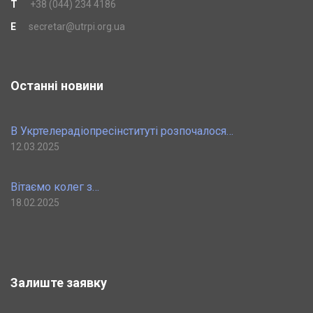
T
+38 (044) 234 4186
E
secretar@utrpi.org.ua
Останні новини
В Укртелерадіопресінституті розпочалося…
12.03.2025
Вітаємо колег з…
18.02.2025
Залиште заявку