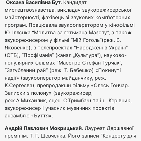
Оксана Василівна Бут.
Кандидат
мистецтвознавства, викладач звукорежисерської
майстерності, фахівець зі звукових комп’ютерних
програм. Працювала звукооператором у кінофільмі
Ю. Іллєнка “Молитва за гетьмана Мазепу”, а також
звукорежисером у фільмі “Мій Гоголь”(реж. В.
Яковенко), в телепроектах “Народжені в Україні”
(СТБ), “Профіманія” (канал „Культура”), науково-
популярних фільмах “Маестро Стефан Турчак”,
“Загублений рай” (реж. Т. Бебешко) «Покинуті
надії» (звукооператор майданчику, реж.
К.Сергеєва), препродакшн фільму «Олесь Гончар.
Записки з полону» (звукорежисер,
реж.А.Михайлик, сцен. С.Тримбач) та ін. Керівник,
звукорежисер і учасник музичних проектів
ансамблю «Буття».
Андрій Павлович Мокрицький
. Лауреат Державної
премії ім. Т. Г. Шевченка. Його записи “Концерту для