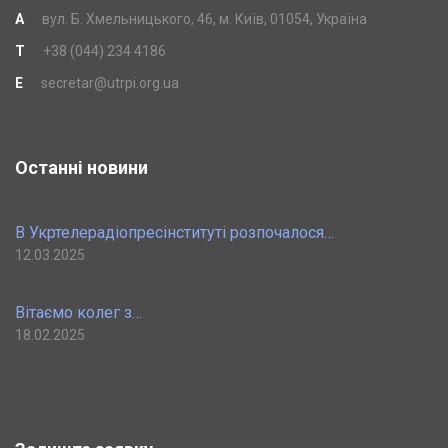
A
вул. Б. Хмельницького, 46, м. Київ, 01054, Україна
T
+38 (044) 234 4186
E
secretar@utrpi.org.ua
Останні новини
В Укртелерадіопресінституті розпочалося…
12.03.2025
Вітаємо колег з…
18.02.2025