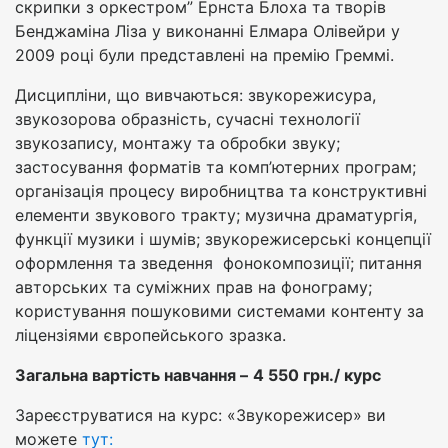
скрипки з оркестром” Ернста Блоха та творів
Бенджаміна Ліза у виконанні Елмара Олівейри у
2009 році були представлені на премію Греммі.
Дисципліни, що вивчаються: звукорежисура,
звукозорова образність, сучасні технології
звукозапису, монтажу та обробки звуку;
застосування форматів та комп’ютерних програм;
організація процесу виробництва та конструктивні
елементи звукового тракту; музична драматургія,
функції музики і шумів; звукорежисерські концепції
оформлення та зведення фонокомпозиції; питання
авторських та суміжних прав на фонограму;
користування пошуковими системами контенту за
ліцензіями європейського зразка.
Загальна вартість навчання –
4 550 грн./ курс
Зареєструватися на курс: «Звукорежисер» ви
можете
тут: