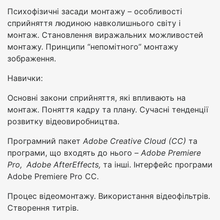
Психофізичні засади монтажу – особливості
сприйняття людиною навколишнього світу і
монтаж. Становлення виражальних можливостей
монтажу. Принципи “непомітного” монтажу
зображення.
Навички:
Основні закони сприйняття, які впливають на
монтаж. Поняття кадру та плану. Сучасні тенденції
розвитку відеовиробництва.
Програмний пакет
Adobe
Creative Cloud
(
CC
)
та
програми, що входять до нього –
Adobe
Premiere
Pro
,
Adobe
AfterEffects
,
та інші. Інтерфейс програми
Adobe Premiere Pro CC.
Процес відеомонтажу. Використання відеофільтрів.
Створення титрів.