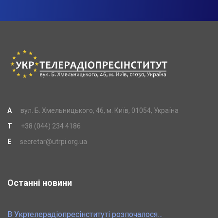
A
вул. Б. Хмельницького, 46, м. Київ, 01054, Україна
T
+38 (044) 234 4186
E
secretar@utrpi.org.ua
Останні новини
В Укртелерадіопресінституті розпочалося…