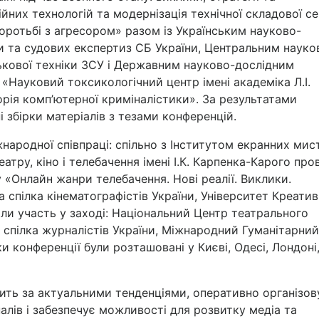
йних технологій та модернізація технічної складової с
оротьбі з агресором» разом із Українським науково-
ки та судових експертиз СБ України, Центральним науко
ькової техніки ЗСУ і Державним науково-дослідним
«Науковий токсикологічний центр імені академіка Л.І.
ія комп’ютерної криміналістики». За результатами
 збірки матеріалів з тезами конференцій.
жнародної співпраці: спільно з Інститутом екранних мис
атру, кіно і телебачення імені І.К. Карпенка-Карого пров
«Онлайн жанри телебачення. Нові реалії. Виклики.
а спілка кінематографістів України, Університет Креати
ли участь у заході: Національний Центр театрального
 спілка журналістів України, Міжнародний Гуманітарний
и конференції були розташовані у Києві, Одесі, Лондоні
ить за актуальними тенденціями, оперативно організов
алів і забезпечує можливості для розвитку медіа та