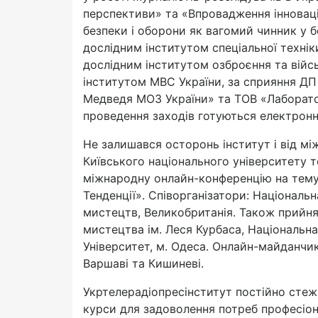
перспективи» та «Впровадження інноваці
безпеки і оборони як вагомий чинник у б
дослідним інститутом спеціальної техні
дослідним інститутом озброєння та війс
інститутом МВС України, за сприяння ДП 
Медведя МОЗ України» та ТОВ «Лаборатор
проведення заходів готуються електронні
Не залишався осторонь інститут і від мі
Київського національного університету те
міжнародну онлайн-конференцію на тему 
Тенденції». Співорганізатори: Національн
мистецтв, Великобританія. Також прийня
мистецтва ім. Леся Курбаса, Національна
Університет, м. Одеса. Онлайн-майданчик
Варшаві та Кишиневі.
Укртелерадіопресінститут постійно стеж
курси для задоволення потреб професіон