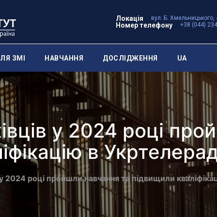
Локація
вул. Б. Хмельницького, 
Номер телефону
+38 (044) 23
ЛЯ ЗМІ
НАВЧАННЯ
ДОСЛІДЖЕННЯ
UA
івців у 2024 році про
іфікацію в Укртелерад
 у 2024 році пройшли навчання та підвищили кваліфіка