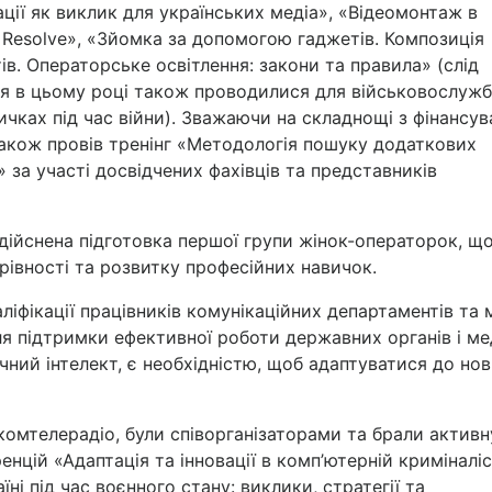
ції як виклик для українських медіа», «Відеомонтаж в
 Resolve», «Зйомка за допомогою гаджетів. Композиція
в. Операторське освітлення: закони та правила» (слід
ня в цьому році також проводилися для військовослужб
ичках під час війни). Зважаючи на складнощі з фінансу
 також провів тренінг «Методологія пошуку додаткових
 за участі досвідчених фахівців та представників
здійснена підготовка першої групи жінок-операторок, що
рівності та розвитку професійних навичок.
іфікації працівників комунікаційних департаментів та 
я підтримки ефективної роботи державних органів і мед
чний інтелект, є необхідністю, щоб адаптуватися до но
комтелерадіо, були співорганізаторами та брали активн
енцій «Адаптація та інновації в комп’ютерній криміналі
їні під час воєнного стану: виклики, стратегії та