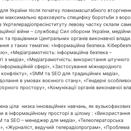
для України після початку повномасштабного вторгнен
ами максимально враховують специфіку боротьби з воро
 Укртелерадіопресінституту левову частку склали саме
ційної війни – службовці Сил оборони України, медійни
 та працівники Центральних органів виконавчої влади
ння з таких тематик: «Інформаційна безпека. Кібербезп
єю», «Медіаграмотність: інформаційна безпека –
ті з медіа», «Медіаграмотність: використання штучного
у інформаційній сфері», «Застосування міжнародного
 конфлікту», «SMM та SEO для традиційних медіа»,
долання в умовах воєнного стану», «Гендерні особливо
р’єрного простору», «Комунікації органів виконавчої вл
ена ціла низка інноваційних навчань, як вузькофахових,
ни в інформаційному просторі в цілому : «Використання
MM та SEO – менеджер для медіа», «Телеоператорська
», «Журналіст, ведучий телерадіопрограм», «Проблема