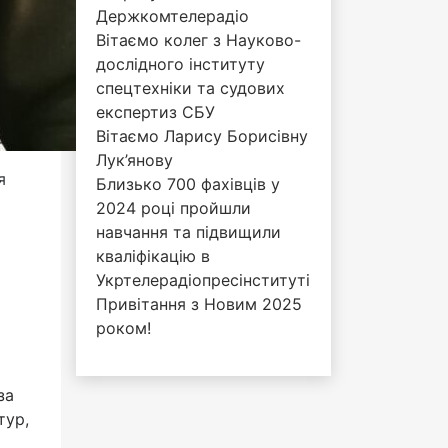
Держкомтелерадіо
Вітаємо колег з Науково-
дослідного інституту
спецтехніки та судових
експертиз СБУ
Вітаємо Ларису Борисівну
Лук’янову
я
Близько 700 фахівців у
2024 році пройшли
навчання та підвищили
кваліфікацію в
Укртелерадіопресінституті
Привітання з Новим 2025
роком!
за
тур,