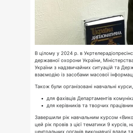
В цілому у 2024 р. в Укртелерадіопресін
державної охорони України, Міністерств
України з надзвичайних ситуацій та Держ
взаємодію із засобами масової інформаці
Також були організовані навчальні курси,
для фахівців Департаментів комуніка
для керівників та творчих працівник
Завершили рік навчальним курсом «Викор
цей рік провів з цієї тематики 9 курсів,
центральних органів виконавчої влади та 