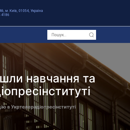
46, м. Київ, 01054, Україна
4 4186
йшли навчання та
іопресінституті
цію в Укртелерадіопресінституті