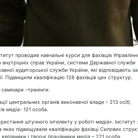
ститут проводив навчальні курси для фахівців Управлінн
а внутрішніх справ України, системи Державної служби
авної аудиторської служби України, які відповідають за
ї. Підвищили кваліфікацію 128 фахівців цих структур.
 семінари –тренінги:
ції центральних органів виконавчої влади – 213 осіб;
ів медіа- 121 особа.
истання штучного інтелекту у роботі медіа». Інститут 
 на яких підвищували кваліфікацію фахівці Силових струк
керівники і творчі працівники медіа – 221 особа.