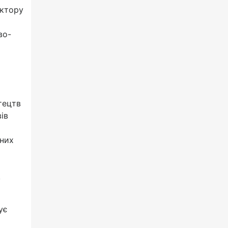
ектору
во-
тецтв
ів
вних
,
ує