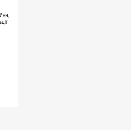
йни,
ції