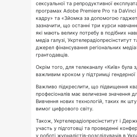
сексуальної та репродуктивної експлуата
програмах Adobe Premiere Pro та DaVinci
кадру» та «Зйомка за допомогою гаджеті
зазначити, що останні три курси навчан
які мають велику потребу в подібних нав
медіа галузі, Укртелерадіопресінститут
джерел фінансування регіональних медіа»
грантодавців.
Окрім того, для телеканалу «Київ» була 
важливим кроком у підтримці гендерної 
Важливо підкреслити, що підвищення квал
професіоналів має величезне значення дл
Вивчення нових технологій, таких як шту
вимог цифрового світу.
Також, Укртелерадіопресінститут і Держ
участь у підготовці та проведенні конфер
у роботі журналістів-розслідувачів в Укра