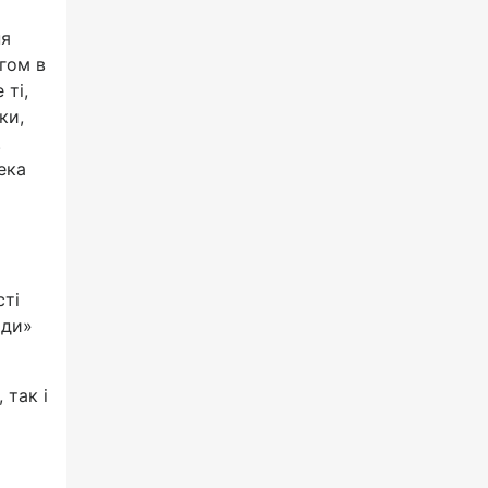
ня
гом в
 ті,
ки,
.
ека
сті
ади»
 так і