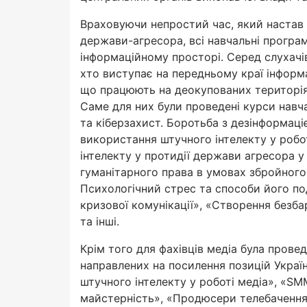
Враховуючи непростий час, який настав 
держави-агресора, всі навчальні прогр
інформаційному просторі. Серед слухачів
хто виступає на передньому краї інформа
що працюють на деокупованих територіях
Саме для них були проведені курси навча
та кіберзахист. Боротьба з дезінформаці
використання штучного інтелекту у робо
інтелекту у протидії держави агресора 
гуманітарного права в умовах збройного
Психологічний стрес та способи його по
кризової комунікації», «Створення безба
та інші.
Крім того для фахівців медіа була провед
направлених на посилення позицій Украї
штучного інтелекту у роботі медіа», «S
майстерність», «Продюсери телебачення