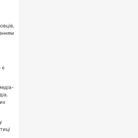
овців,
ванням
 є
медіа-
іа.
вих
у
стиці