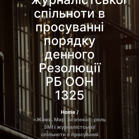
спільноти в
просуванні
порядку
денного
Резолюції
РБ ООН
1325
Home
«Жінки. Мир. Безпека»: роль
ЗМІ і журналістської
спільноти в просуванні