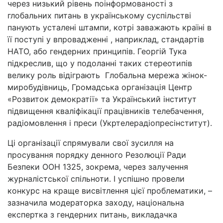
через низький рівень поінформованості з
глобальних питань в українському суспільстві
панують усталені штампи, котрі заважають країні в
її поступі у впровадженні , наприклад, стандартів
НАТО, або гендерних принципів. Георгій Тука
підкреслив, що у подоланні таких стереотипів
велику роль відіграють Глобальна мережа жінок-
миробудівниць, Громадська організація Центр
«Розвиток демократії» та Український інститут
підвищення кваліфікації працівників телебачення,
радіомовлення і преси (Укртелерадіопресінститут).
Ці організації спрямували свої зусилля на
просування порядку денного Резолюції Ради
Безпеки ООН 1325, зокрема, через залучення
журналістської спільноти. І успішно провели
конкурс на краще висвітлення цієї проблематики, –
зазначила модераторка заходу, національна
експертка з гендерних питань, викладачка