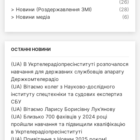
(26)
Новини (Роздержавлення ЗМІ)
(28)
Новини медіа
(6)
ОСТАННІ НОВИНИ
(UA) В Укртелерадіопресінституті розпочалося
навчання для державних службовців апарату
Держкомтелерадіо
(UA) Вітаємо колег з Науково-дослідного
інституту спецтехніки та судових експертиз
СБУ
(UA) Вітаємо Ларису Борисівну Лук’янову
(UA) Близько 700 фахівців у 2024 році
пройшли навчання та підвищили кваліфікацію
в Укртелерадіопресінституті
(UA) Привітання з Новим 2025 роком!