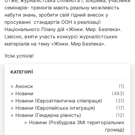
Отже, журналістська спільнота і, зокрема, учасники
семінарів- тренінгів мають реальну можливість
набути знань, зробити свій гідний внесок у
просуванні стандартів ООН з реалізації
Національного Плану дій «Жінки. Мир. Безпека».
І,звісно, взяти участь конкурсі журналістських
матеріалів на тему «Жінки. Мир.Безпека».
Усім успіхів!
КАТЕГОРІЇ
Анонси
(1)
Новини
(483)
Новини (Євроатлантична співпраця)
(31)
Новини (Європейська інтеграція)
(17)
Новини (Гендерна рівність)
(12)
Новини (Розбудова ЗМІ територіальних
громад)