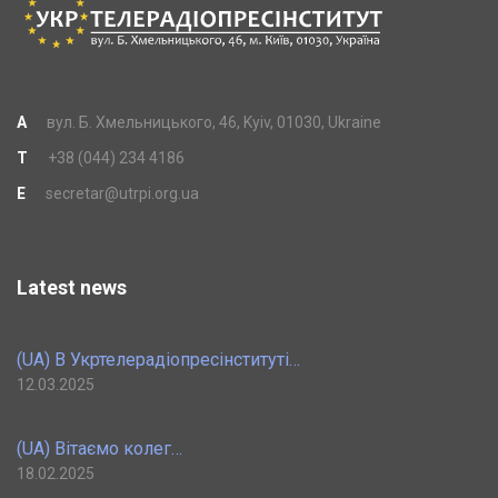
A
вул. Б. Хмельницького, 46, Kyiv, 01030, Ukraine
T
+38 (044) 234 4186
E
secretar@utrpi.org.ua
Latest news
(UA) В Укртелерадіопресінституті…
12.03.2025
(UA) Вітаємо колег…
18.02.2025